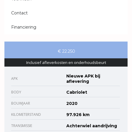
Contact
Financiering
€ 22.250
Inclusief afleverkosten en onderhoudsbeurt
Nieuwe APK bij
APK
aflevering
BODY
Cabriolet
BOUWJAAR
2020
KILOMETERSTAND
97.926 km
TRANSMISSIE
Achterwiel aandrijving