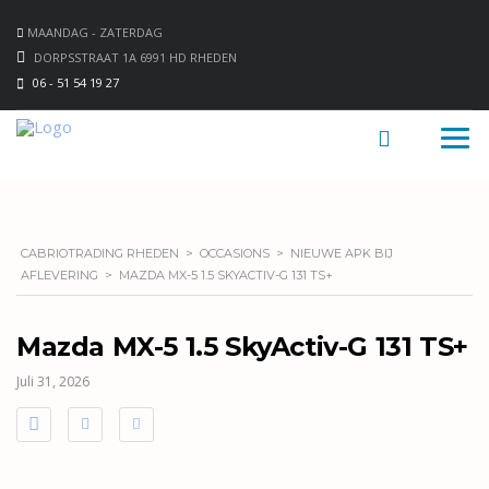
MAANDAG - ZATERDAG
DORPSSTRAAT 1A 6991 HD RHEDEN
06 - 51 54 19 27
CABRIOTRADING RHEDEN
>
OCCASIONS
>
NIEUWE APK BIJ
AFLEVERING
>
MAZDA MX-5 1.5 SKYACTIV-G 131 TS+
Mazda MX-5 1.5 SkyActiv-G 131 TS+
Juli 31, 2026