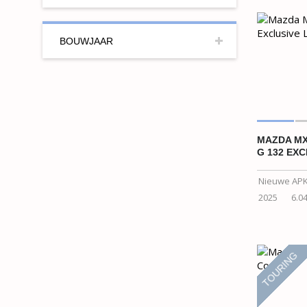
BOUWJAAR
MAZDA MX-
G 132 EXC
Nieuwe APK 
2025
6.0
TOURING