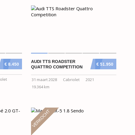
AUDI TTS ROADSTER
€ 8.450
€ 51.950
QUATTRO COMPETITION
olet
31 maart 2028
Cabriolet
2021
19.364 km
VERKOCHT