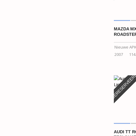
MAZDA MX
ROADSTE
Nieuwe APK 
2007
114
GERESERVEER
AUDI TT 