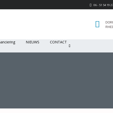
06 - 51 54 19 2
DORP
RHE
nanciering
NIEUWS
CONTACT