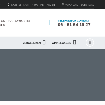
7
DORPSSTRAAT 1A 6991 HD RHEDEN
MAANDAG - ZATERDAG
SSTRAAT 1A 6991 HD
TELEFONISCH CONTACT
06 - 51 54 19 27
DEN
VERGELIJKEN
WINKELWAGEN