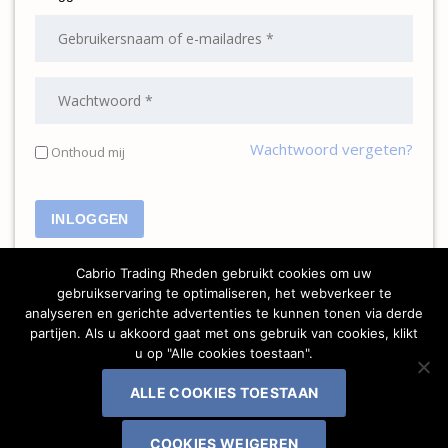
Wachtwoord vergeten?
Onthoud mij
Cabrio Trading Rheden gebruikt cookies om uw
gebruikservaring te optimaliseren, het webverkeer te
analyseren en gerichte advertenties te kunnen tonen via derde
partijen. Als u akkoord gaat met ons gebruik van cookies, klikt
u op "Alle cookies toestaan".
Dorpsstraat 1a, 6991 HD Rheden | 06 - 51 54 19 27 |
info@cabriotrading.nl
ALLE COOKIES TOESTAAN
| Website onderhoud:
Joomlapartner Internetbureau
Privacy Statement
COOKIES WEIGEREN