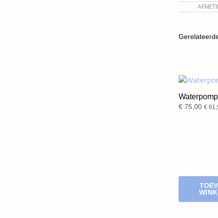
AFMET
Gerelateerd
Waterpomp
€
75,00
€
61,
TOEV
WIN