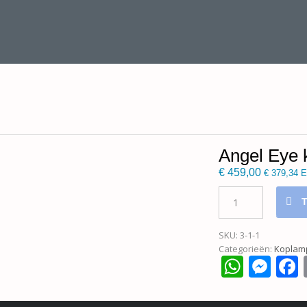
Angel Eye
€
459,00
€
379,34
E
Angel
Eye
koplampen
MX5
SKU:
3-1-1
NBFL
Categorieën:
Koplam
What
Me
hoeveelheid