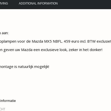
JVING
ADDITIONAL INFORMATION
g
u aan:
koplampen voor de Mazda MX5 NBFL. 459 euro incl. BTW exclusie
 geven uw Mazda een exclusieve look, zeker in het donker!
ontage is natuurlijk mogelijk!
informatie
CHT