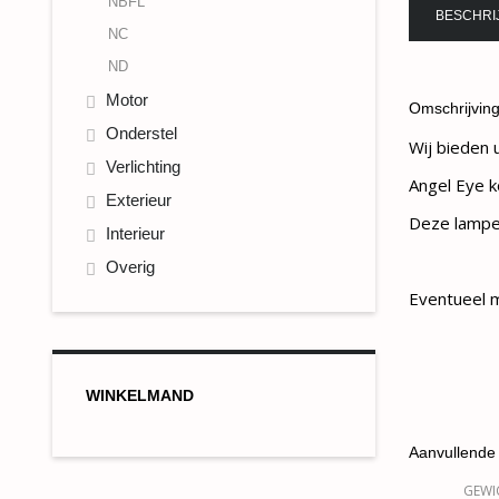
NBFL
BESCHRI
NC
ND
Motor
Omschrijvin
Onderstel
Wij bieden 
Verlichting
Angel Eye 
Exterieur
Deze lampen
Interieur
Overig
Eventueel m
WINKELMAND
Aanvullende 
GEWI