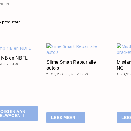
INGEN
e producten
 NB en NBFL
Slime Smart Repair alle
Mistla
98
Ex. BTW
auto’s
NC
€
39,95
€
23,95
€
33,02
Ex. BTW
OEGEN AAN
KELWAGEN
LEES MEER
LEE