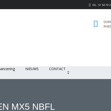
06 - 51 54 19 
DORP
RHE
nanciering
NIEUWS
CONTACT
N MX5 NBFL