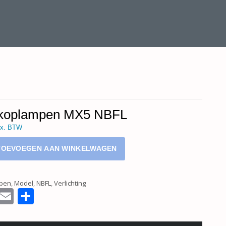
 koplampen MX5 NBFL
x. BTW
TOEVOEGEN AAN WINKELWAGEN
pen
,
Model
,
NBFL
,
Verlichting
sApp
ssenger
Facebook
Email
Delen