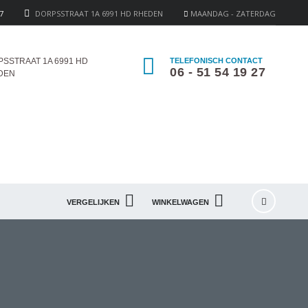
27
DORPSSTRAAT 1A 6991 HD RHEDEN
MAANDAG - ZATERDAG
SSTRAAT 1A 6991 HD
TELEFONISCH CONTACT
06 - 51 54 19 27
DEN
VERGELIJKEN
WINKELWAGEN